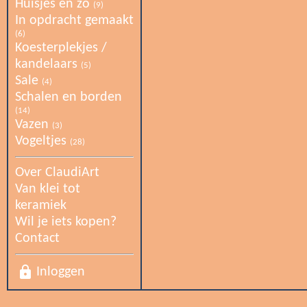
Huisjes en zo
(9)
In opdracht gemaakt
(6)
Koesterplekjes /
kandelaars
(5)
Sale
(4)
Schalen en borden
(14)
Vazen
(3)
Vogeltjes
(28)
Over ClaudiArt
Van klei tot
keramiek
Wil je iets kopen?
Contact
lock
Inloggen